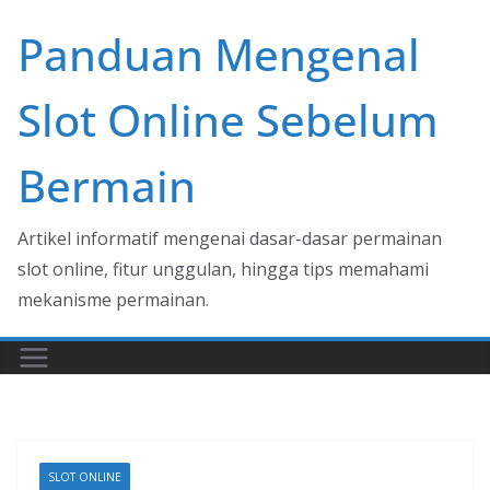
Skip
Panduan Mengenal
to
content
Slot Online Sebelum
Bermain
Artikel informatif mengenai dasar-dasar permainan
slot online, fitur unggulan, hingga tips memahami
mekanisme permainan.
SLOT ONLINE