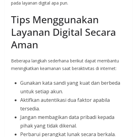
pada layanan digital apa pun.
Tips Menggunakan
Layanan Digital Secara
Aman
Beberapa langkah sederhana berikut dapat membantu
meningkatkan keamanan saat beraktivitas di internet:
Gunakan kata sandi yang kuat dan berbeda
untuk setiap akun.
Aktifkan autentikasi dua faktor apabila
tersedia.
Jangan membagikan data pribadi kepada
pihak yang tidak dikenal.
Perbarui perangkat lunak secara berkala.