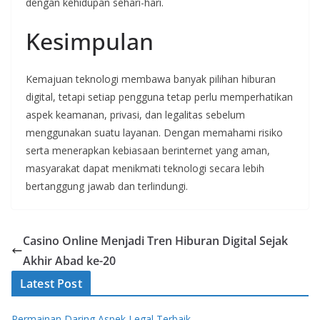
dengan kehidupan sehari-hari.
Kesimpulan
Kemajuan teknologi membawa banyak pilihan hiburan
digital, tetapi setiap pengguna tetap perlu memperhatikan
aspek keamanan, privasi, dan legalitas sebelum
menggunakan suatu layanan. Dengan memahami risiko
serta menerapkan kebiasaan berinternet yang aman,
masyarakat dapat menikmati teknologi secara lebih
bertanggung jawab dan terlindungi.
Casino Online Menjadi Tren Hiburan Digital Sejak
Akhir Abad ke-20
Latest Post
Permainan Daring Aspek Legal Terbaik