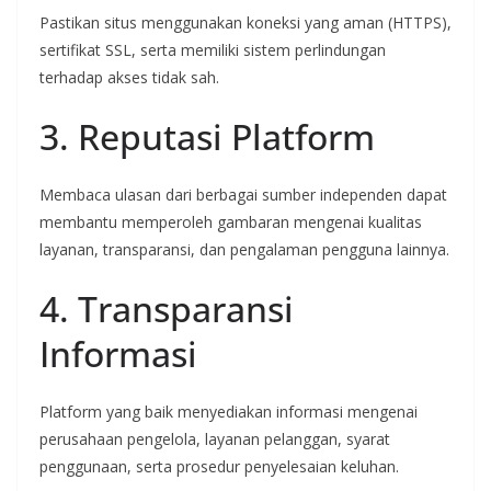
Pastikan situs menggunakan koneksi yang aman (HTTPS),
sertifikat SSL, serta memiliki sistem perlindungan
terhadap akses tidak sah.
3. Reputasi Platform
Membaca ulasan dari berbagai sumber independen dapat
membantu memperoleh gambaran mengenai kualitas
layanan, transparansi, dan pengalaman pengguna lainnya.
4. Transparansi
Informasi
Platform yang baik menyediakan informasi mengenai
perusahaan pengelola, layanan pelanggan, syarat
penggunaan, serta prosedur penyelesaian keluhan.