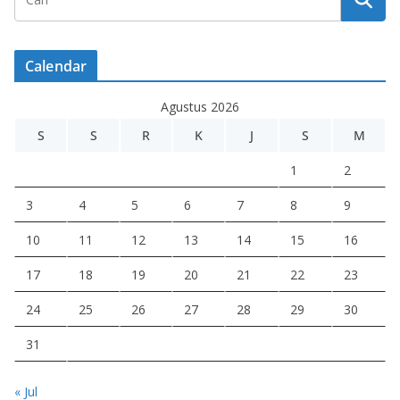
Calendar
Agustus 2026
S
S
R
K
J
S
M
1
2
3
4
5
6
7
8
9
10
11
12
13
14
15
16
17
18
19
20
21
22
23
24
25
26
27
28
29
30
31
« Jul