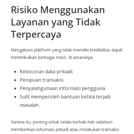
Risiko Menggunakan
Layanan yang Tidak
Terpercaya
Mengakses platform yang tidak memiliki kredibilitas dapat
menimbulkan berbagai risiko, di antaranya:
Kebocoran data pribadi.
Penipuan transaksi.
Penyalahgunaan informasi pengguna.
Sulit memperoleh bantuan ketika terjadi
masalah.
Karena itu, penting untuk selalu berhati-hati sebelum
memberikan informasi pribadi atau melakukan transaksi