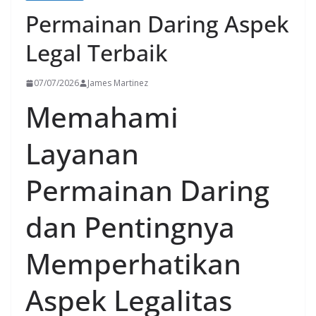
Permainan Daring Aspek
Legal Terbaik
07/07/2026
James Martinez
Memahami
Layanan
Permainan Daring
dan Pentingnya
Memperhatikan
Aspek Legalitas